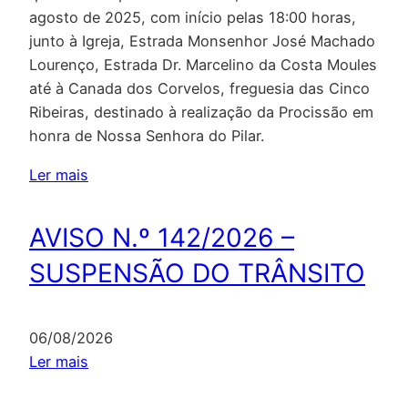
agosto de 2025, com início pelas 18:00 horas,
junto à Igreja, Estrada Monsenhor José Machado
Lourenço, Estrada Dr. Marcelino da Costa Moules
até à Canada dos Corvelos, freguesia das Cinco
Ribeiras, destinado à realização da Procissão em
honra de Nossa Senhora do Pilar.
:
Ler mais
A
V
AVISO N.º 142/2026 –
I
SUSPENSÃO DO TRÂNSITO
S
O
N
06/08/2026
.
:
Ler mais
º
A
1
V