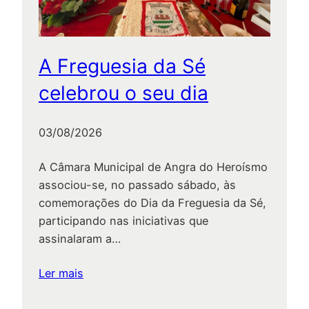
d
a
d
e
A Freguesia da Sé
s
celebrou o seu dia
D
e
03/08/2026
s
p
A Câmara Municipal de Angra do Heroísmo
o
associou-se, no passado sábado, às
r
comemorações do Dia da Freguesia da Sé,
t
participando nas iniciativas que
i
assinalaram a…
v
a
:
Ler mais
s
A
e
Freguesia