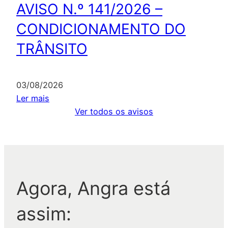
4
AVISO N.º 141/2026 –
I
3
CONDICIONAMENTO DO
S
/
O
2
TRÂNSITO
N
0
.
2
º
6
03/08/2026
1
–
:
Ler mais
4
C
A
Ver todos os avisos
2
O
V
/
N
I
2
D
S
0
I
O
2
C
N
Agora, Angra está
6
I
.
–
O
º
assim:
S
N
1
U
A