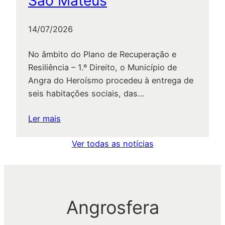
São Mateus
14/07/2026
No âmbito do Plano de Recuperação e
Resiliência – 1.º Direito, o Município de
Angra do Heroísmo procedeu à entrega de
seis habitações sociais, das…
:
Ler mais
CMAH
Ver todas as notícias
entrega
seis
habitações
na
Vila
Angrosfera
de
São