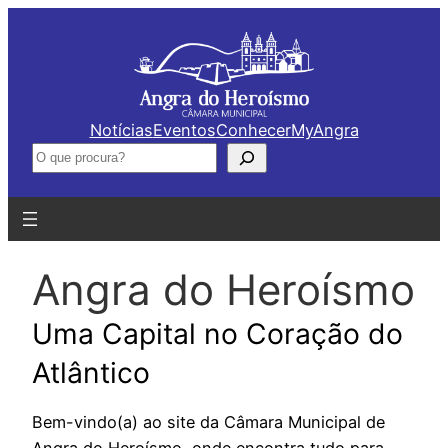
Saltar
para
o
conteúdo
Notícias
Eventos
Conhecer
MyAngra
Pesquisar
Angra do Heroísmo
Uma Capital no Coração do
Atlântico
Bem-vindo(a) ao site da Câmara Municipal de
Angra do Heroísmo, onde encontra tudo para