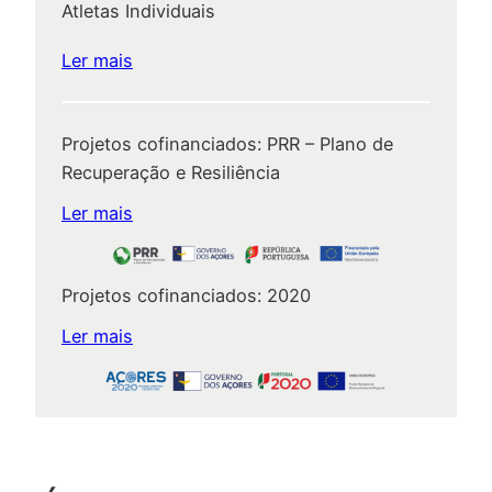
Atletas Individuais
u
l
:
Ler mais
a
R
m
e
e
Projetos cofinanciados: PRR – Plano de
g
n
Recuperação e Resiliência
u
t
l
Ler mais
o
a
d
m
e
e
Projetos cofinanciados: 2020
A
n
Ler mais
p
t
o
o
i
M
o
u
a
n
A
i