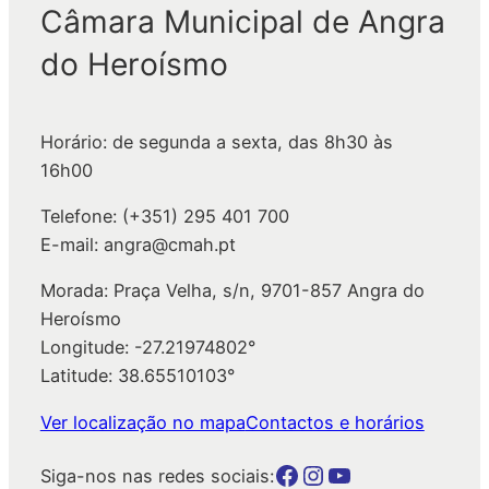
Câmara Municipal de Angra
T
M
R
E
do Heroísmo
Â
N
N
T
S
O
Horário: de segunda a sexta, das 8h30 às
I
D
16h00
T
O
Telefone: (+351) 295 401 700
O
T
E-mail: angra@cmah.pt
R
Â
Morada: Praça Velha, s/n, 9701-857 Angra do
N
Heroísmo
S
Longitude: -27.21974802°
I
Latitude: 38.65510103°
T
Ver localização no mapa
Contactos e horários
O
Botão para a página da autarquia no Facebook
Botão para a página da autarquia no Instagram
Botão para a página da autarquia no Youtube
Siga-nos nas redes sociais: