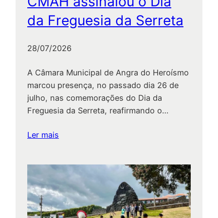
CMAH assinalou o Dia
da Freguesia da Serreta
28/07/2026
A Câmara Municipal de Angra do Heroísmo
marcou presença, no passado dia 26 de
julho, nas comemorações do Dia da
Freguesia da Serreta, reafirmando o…
:
Ler mais
CMAH
assinalou
o
Dia
da
Freguesia