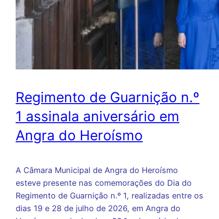
Regimento de Guarnição n.º
1 assinala aniversário em
Angra do Heroísmo
A Câmara Municipal de Angra do Heroísmo
esteve presente nas comemorações do Dia do
Regimento de Guarnição n.º 1, realizadas entre os
dias 19 e 28 de julho de 2026, em Angra do