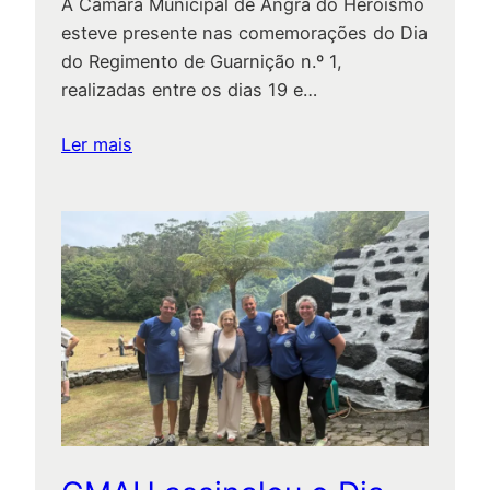
A Câmara Municipal de Angra do Heroísmo
esteve presente nas comemorações do Dia
do Regimento de Guarnição n.º 1,
realizadas entre os dias 19 e…
:
Ler mais
Regimento
de
Guarnição
n.º
1
assinala
aniversário
em
Angra
do
Heroísmo