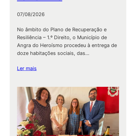
s
d
s
e
07/08/2026
e
A
M
p
No âmbito do Plano de Recuperação e
u
o
Resiliência – 1.º Direito, o Município de
n
i
Angra do Heroísmo procedeu à entrega de
i
o
doze habitações sociais, das…
c
s
i
:
a
Ler mais
p
CMAH
C
a
entrega
o
l
doze
l
habitações
e
no
t
Lameirinho
i
v
i