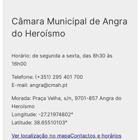
s
q
Câmara Municipal de Angra
u
do Heroísmo
i
s
a
Horário: de segunda a sexta, das 8h30 às
r
16h00
Telefone: (+351) 295 401 700
E-mail: angra@cmah.pt
Morada: Praça Velha, s/n, 9701-857 Angra do
Heroísmo
Longitude: -27.21974802°
Latitude: 38.65510103°
Ver localização no mapa
Contactos e horários