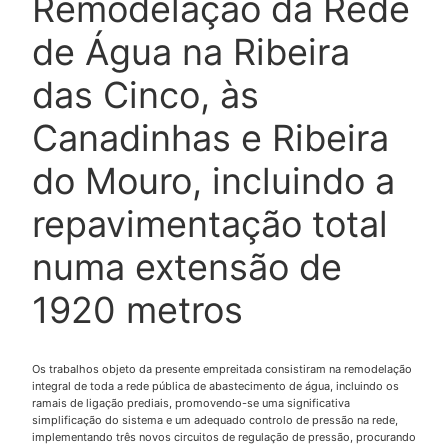
Remodelação da Rede
de Água na Ribeira
das Cinco, às
Canadinhas e Ribeira
do Mouro, incluindo a
repavimentação total
numa extensão de
1920 metros
Os trabalhos objeto da presente empreitada consistiram na remodelação
integral de toda a rede pública de abastecimento de água, incluindo os
ramais de ligação prediais, promovendo-se uma significativa
simplificação do sistema e um adequado controlo de pressão na rede,
implementando três novos circuitos de regulação de pressão, procurando