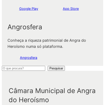
Google Play
App Store
Angrosfera
Conheça a riqueza patrimonial de Angra do
Heroísmo numa só plataforma.
Angrosfera
P
Pesquisar
e
s
q
Câmara Municipal de Angra
u
do Heroísmo
i