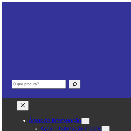
Saltar
para
o
conteúdo
Pesquisar
Áreas de intervenção
Ação e habitação sociais