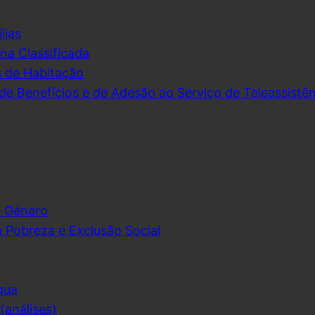
lias
na Classificada
s de Habitação
de Benefícios e de Adesão ao Serviço de Teleassistên
e Género
 Pobreza e Exclusão Social
gua
análises)