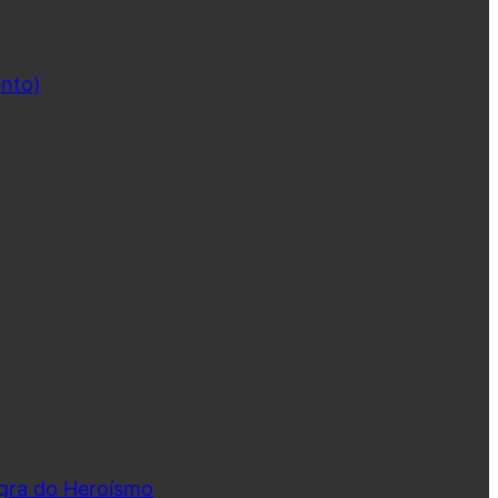
ento)
ngra do Heroísmo