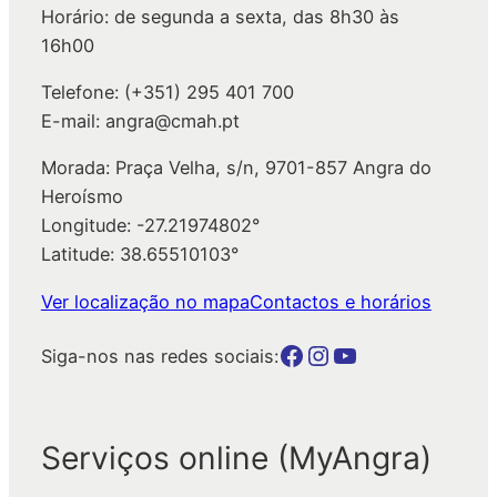
Horário: de segunda a sexta, das 8h30 às
r
16h00
Telefone: (+351) 295 401 700
E-mail: angra@cmah.pt
Morada: Praça Velha, s/n, 9701-857 Angra do
Heroísmo
Longitude: -27.21974802°
Latitude: 38.65510103°
Ver localização no mapa
Contactos e horários
Botão para a página da autarquia no Facebook
Botão para a página da autarquia no Instagram
Botão para a página da autarquia no Youtube
Siga-nos nas redes sociais:
Serviços online (MyAngra)