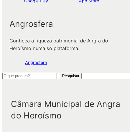
Google Play
App Store
Angrosfera
Conheça a riqueza patrimonial de Angra do
Heroísmo numa só plataforma.
Angrosfera
P
Pesquisar
e
s
q
Câmara Municipal de Angra
u
do Heroísmo
i
s
a