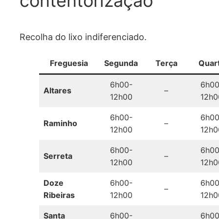
contentorização
Recolha do lixo indiferenciado.
Freguesia
Segunda
Terça
Quar
6h00-
6h00
Altares
–
12h00
12h0
6h00-
6h00
Raminho
–
12h00
12h0
6h00-
6h00
Serreta
–
12h00
12h0
Doze
6h00-
6h00
–
Ribeiras
12h00
12h0
Santa
6h00-
6h00