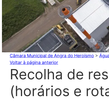
Câmara Municipal de Angra do Heroísmo
>
Água
Voltar à página anterior
Recolha de re
(horários e rot