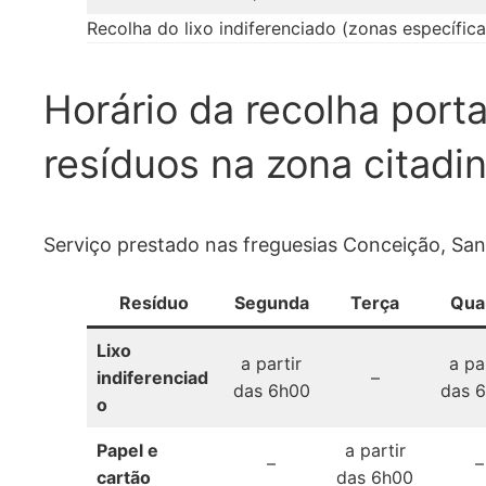
Recolha do lixo indiferenciado (zonas específica
Horário da recolha port
resíduos na zona citadi
Serviço prestado nas freguesias Conceição, San
Resíduo
Segunda
Terça
Qua
Lixo
a partir
a pa
indiferenciad
–
das 6h00
das 
o
Papel e
a partir
–
–
cartão
das 6h00