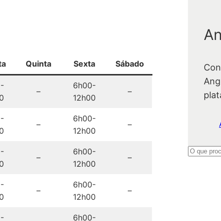
An
ta
Quinta
Sexta
Sábado
Con
Ang
-
6h00-
–
–
pla
0
12h00
-
6h00-
–
–
0
12h00
-
6h00-
P
–
–
0
12h00
e
s
-
6h00-
–
–
q
0
12h00
u
-
6h00-