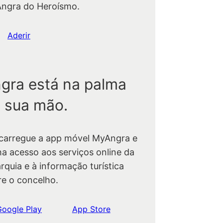
Angra do Heroísmo.
Aderir
gra está na palma
 sua mão.
carregue a app móvel MyAngra e
ha acesso aos serviços online da
rquia e à informação turística
re o concelho.
Google Play
App Store