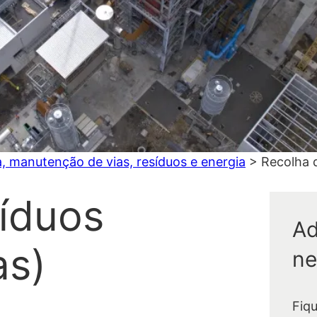
, manutenção de vias, resíduos e energia
>
Recolha d
síduos
Ad
as)
ne
Fiq