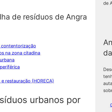
de 
lha de resíduos de Angra
An
r contentorização
da
os na zona citadina
 urbana
periférica
Des
ten
io e restauração (HORECA)
auta
sob
esíduos urbanos por