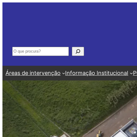
Saltar
para
o
conteúdo
Pesquisar
Áreas de intervenção
Informação Institucional
P