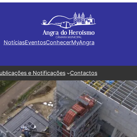
Notícias
Eventos
Conhecer
MyAngra
ublicações e Notificações
Contactos