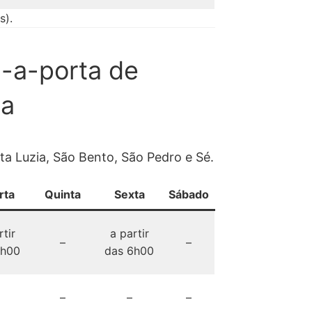
s).
a-a-porta de
na
ta Luzia, São Bento, São Pedro e Sé.
rta
Quinta
Sexta
Sábado
rtir
a partir
–
–
6h00
das 6h00
–
–
–