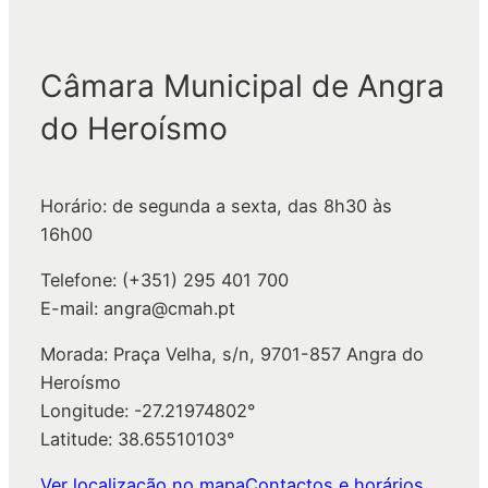
e
s
q
Câmara Municipal de Angra
u
do Heroísmo
i
s
a
Horário: de segunda a sexta, das 8h30 às
r
16h00
Telefone: (+351) 295 401 700
E-mail: angra@cmah.pt
Morada: Praça Velha, s/n, 9701-857 Angra do
Heroísmo
Longitude: -27.21974802°
Latitude: 38.65510103°
Ver localização no mapa
Contactos e horários