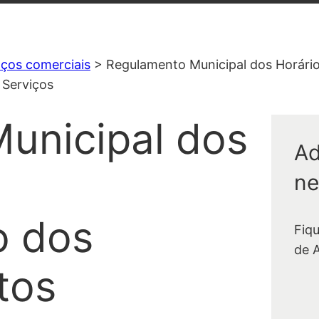
ços comerciais
>
Regulamento Municipal dos Horári
 Serviços
unicipal dos
Ad
ne
o dos
Fiq
de 
tos