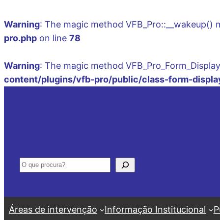
Warning
: The magic method VFB_Pro::__wakeup() mus
pro.php
on line
78
Warning
: The magic method VFB_Pro_Form_Display::
content/plugins/vfb-pro/public/class-form-displa
Saltar
para
o
conteúdo
Pesquisar
Áreas de intervenção
Informação Institucional
P