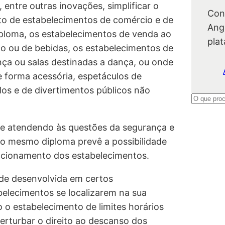
, entre outras inovações, simplificar o
Con
to de estabelecimentos de comércio e de
Ang
iploma, os estabelecimentos de venda ao
pla
ão ou de bebidas, os estabelecimentos de
ça ou salas destinadas a dança, ou onde
e forma acessória, espetáculos de
ulos e de divertimentos públicos não
P
e
, e atendendo às questões da segurança e
s
 o mesmo diploma prevê a possibilidade
q
uncionamento dos estabelecimentos.
u
i
ade desenvolvida em certos
s
elecimentos se localizarem na sua
a
o o estabelecimento de limites horários
r
erturbar o direito ao descanso dos