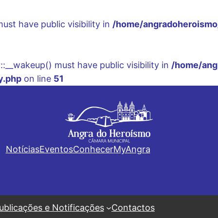
t have public visibility in
/home/angradoheroismo/
__wakeup() must have public visibility in
/home/ang
y.php
on line
51
Notícias
Eventos
Conhecer
MyAngra
ublicações e Notificações
Contactos