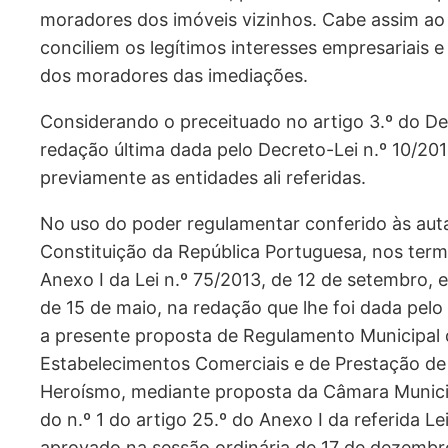
moradores dos imóveis vizinhos. Cabe assim ao M
conciliem os legítimos interesses empresariais 
dos moradores das imediações.
Considerando o preceituado no artigo 3.º do Dec
redação última dada pelo Decreto-Lei n.º 10/2015
previamente as entidades ali referidas.
No uso do poder regulamentar conferido às autar
Constituição da República Portuguesa, nos termo
Anexo I da Lei n.º 75/2013, de 12 de setembro, e
de 15 de maio, na redação que lhe foi dada pelo 
a presente proposta de Regulamento Municipal
Estabelecimentos Comerciais e de Prestação de
Heroísmo, mediante proposta da Câmara Municip
do n.º 1 do artigo 25.º do Anexo I da referida Le
aprovado na sessão ordinária de 17 de dezembr