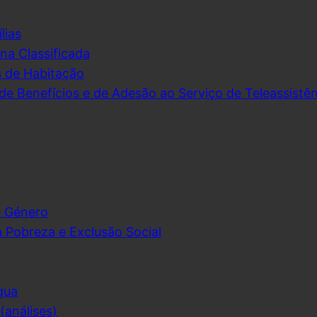
lias
na Classificada
s de Habitação
de Benefícios e de Adesão ao Serviço de Teleassistên
e Género
 Pobreza e Exclusão Social
gua
análises)