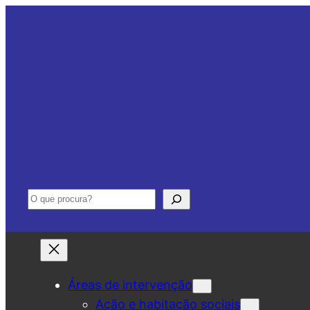
Saltar
para
o
conteúdo
Pesquisar
Áreas de intervenção
Ação e habitação sociais