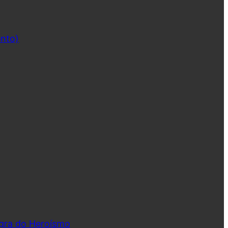
ento)
ngra do Heroísmo