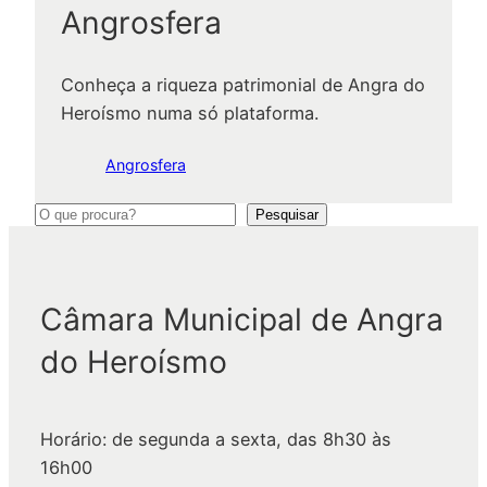
Angrosfera
Conheça a riqueza patrimonial de Angra do
Heroísmo numa só plataforma.
Angrosfera
P
Pesquisar
e
s
q
Câmara Municipal de Angra
u
do Heroísmo
i
s
a
Horário: de segunda a sexta, das 8h30 às
r
16h00