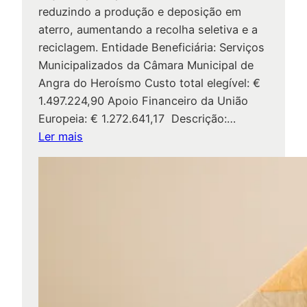
e
reduzindo a produção e deposição em
I
aterro, aumentando a recolha seletiva e a
g
reciclagem. Entidade Beneficiária: Serviços
r
Municipalizados da Câmara Municipal de
e
Angra do Heroísmo Custo total elegível: €
j
1.497.224,90 Apoio Financeiro da União
a
Europeia: € 1.272.641,17 Descrição:…
d
:
Ler mais
o
P
C
r
o
o
l
j
é
e
g
t
i
o
o
s
–
c