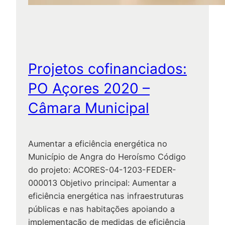
l
o
a
r
e
s
2
Projetos cofinanciados:
0
2
PO Açores 2020 –
0
Câmara Municipal
–
S
e
Aumentar a eficiência energética no
r
Município de Angra do Heroísmo Código
v
do projeto: ACORES-04-1203-FEDER-
i
000013 Objetivo principal: Aumentar a
ç
eficiência energética nas infraestruturas
o
públicas e nas habitações apoiando a
s
implementação de medidas de eficiência
M