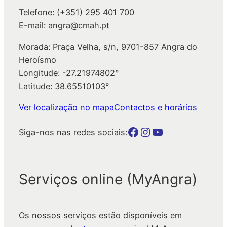
Telefone: (+351) 295 401 700
E-mail: angra@cmah.pt
Morada: Praça Velha, s/n, 9701-857 Angra do
Heroísmo
Longitude: -27.21974802°
Latitude: 38.65510103°
Ver localização no mapa
Contactos e horários
Botão para a página da autarquia no Facebook
Botão para a página da autarquia no Instagram
Botão para a página da autarquia no Youtube
Siga-nos nas redes sociais:
Serviços online (MyAngra)
Os nossos serviços estão disponíveis em