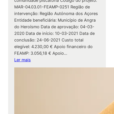
n
comunidade piscatória Código do projeto:
e
a
MAR-04.03.01-FEAMP-0251 Região de
j
n
intervenção: Região Autónoma dos Açores
a
c
Entidade beneficiária: Município de Angra
d
i
do Heroísmo Data de aprovação: 04-03-
e
a
2020 Data de início: 10-03-2021 Data de
S
d
conclusão: 24-06-2021 Custo total
ã
o
elegível: 4.230,00 € Apoio financeiro do
o
s
FEAMP: 3.056,18 € Apoio…
J
:
:
Ler mais
o
P
ã
r
E
o
o
C
B
j
O
a
e
-
p
t
T
t
o
U
i
s
R