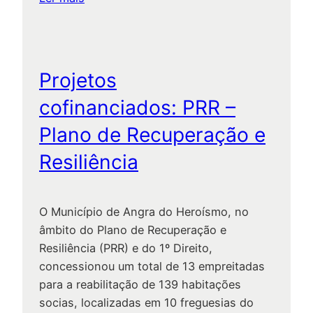
c
P
o
r
f
o
i
j
n
Projetos
e
a
cofinanciados: PRR –
t
n
o
c
Plano de Recuperação e
s
i
Resiliência
c
a
o
d
f
o
O Município de Angra do Heroísmo, no
i
s
âmbito do Plano de Recuperação e
n
:
Resiliência (PRR) e do 1º Direito,
a
2
concessionou um total de 13 empreitadas
n
0
para a reabilitação de 139 habitações
c
3
socias, localizadas em 10 freguesias do
i
0