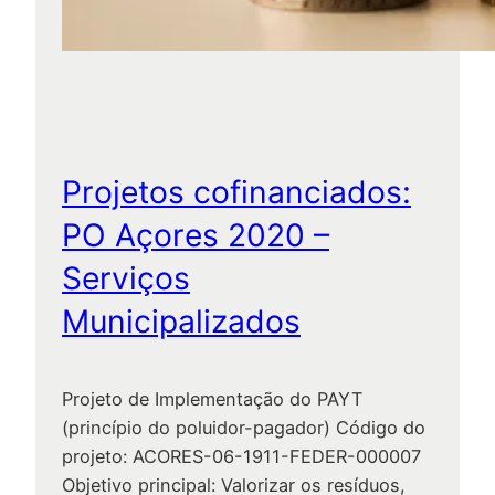
2
t
0
a
2
t
0
i
v
o
Projetos cofinanciados:
d
a
PO Açores 2020 –
F
Serviços
o
r
Municipalizados
t
a
l
Projeto de Implementação do PAYT
e
(princípio do poluidor-pagador) Código do
z
projeto: ACORES-06-1911-FEDER-000007
a
Objetivo principal: Valorizar os resíduos,