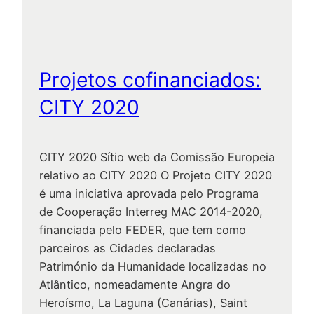
r
e
s
2
Projetos cofinanciados:
0
2
CITY 2020
0
–
C
CITY 2020 Sítio web da Comissão Europeia
â
relativo ao CITY 2020 O Projeto CITY 2020
m
é uma iniciativa aprovada pelo Programa
a
de Cooperação Interreg MAC 2014-2020,
r
financiada pelo FEDER, que tem como
a
parceiros as Cidades declaradas
M
Património da Humanidade localizadas no
u
Atlântico, nomeadamente Angra do
n
Heroísmo, La Laguna (Canárias), Saint