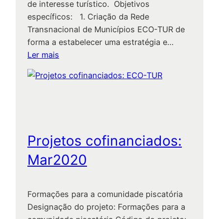
de interesse turístico. Objetivos
e
específicos: 1. Criação da Rede
C
Transnacional de Municípios ECO-TUR de
o
forma a estabelecer uma estratégia e…
n
:
Ler mais
s
P
e
r
r
o
v
j
a
e
ç
t
ã
Projetos cofinanciados:
o
o
s
Mar2020
d
c
a
o
I
f
Formações para a comunidade piscatória
g
i
Designação do projeto: Formações para a
r