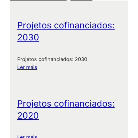
t
e
e
s
q
g
Projetos cofinanciados:
u
2030
o
i
s
r
a
Projetos cofinanciados: 2030
r
y
:
Ler mais
P
:
r
o
j
Projetos cofinanciados:
e
2020
t
o
s
:
Ler mais