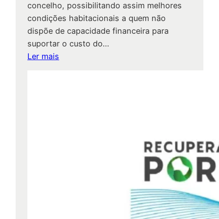
concelho, possibilitando assim melhores
a
condições habitacionais a quem não
d
dispõe de capacidade financeira para
o
suportar o custo do…
s
:
Ler mais
:
P
2
r
0
o
2
j
0
e
t
o
s
c
o
f
i