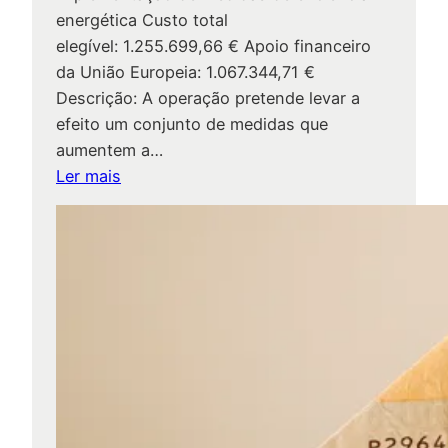
energética Custo total
u
elegível: 1.255.699,66 € Apoio financeiro
n
da União Europeia: 1.067.344,71 €
i
Descrição: A operação pretende levar a
c
efeito um conjunto de medidas que
i
aumentem a…
p
:
Ler mais
a
P
l
r
i
o
z
j
a
e
d
t
o
o
s
s
c
o