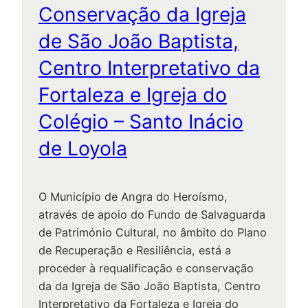
Conservação da Igreja
n
o
de São João Baptista,
d
Centro Interpretativo da
e
R
Fortaleza e Igreja do
e
Colégio – Santo Inácio
c
u
de Loyola
p
e
r
O Município de Angra do Heroísmo,
a
através de apoio do Fundo de Salvaguarda
ç
de Património Cultural, no âmbito do Plano
ã
de Recuperação e Resiliência, está a
o
proceder à requalificação e conservação
e
da da Igreja de São João Baptista, Centro
R
Interpretativo da Fortaleza e Igreja do