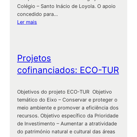
e
Colégio – Santo Inácio de Loyola. O apoio
s
concedido para…
i
:
Ler mais
l
R
i
e
ê
q
n
u
Projetos
c
a
cofinanciados: ECO-TUR
i
l
a
i
f
Objetivos do projeto ECO-TUR Objetivo
i
temático do Eixo – Conservar e proteger o
c
meio ambiente e promover a eficiência dos
a
recursos. Objetivo específico da Prioridade
ç
de Investimento – Aumentar a atratividade
ã
do património natural e cultural das áreas
o