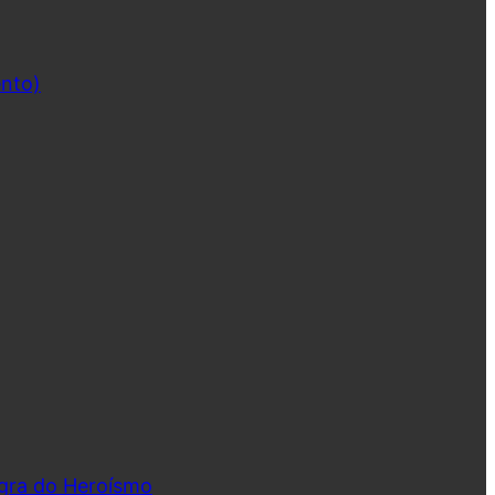
ento)
ngra do Heroísmo