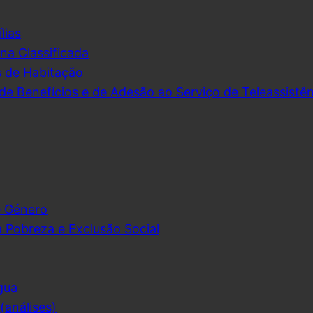
lias
na Classificada
s de Habitação
de Benefícios e de Adesão ao Serviço de Teleassistên
e Género
 Pobreza e Exclusão Social
gua
análises)