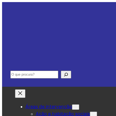
Saltar
para
o
conteúdo
Pesquisar
Áreas de intervenção
Ação e habitação sociais