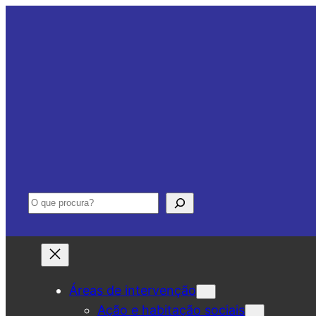
Saltar
para
o
conteúdo
Pesquisar
Áreas de intervenção
Ação e habitação sociais