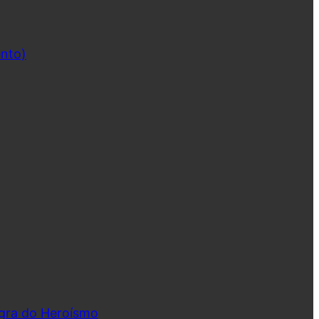
ento)
ngra do Heroísmo