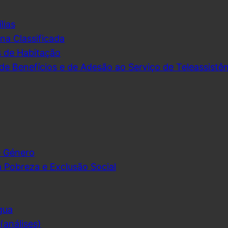
lias
na Classificada
s de Habitação
de Benefícios e de Adesão ao Serviço de Teleassistên
e Género
 Pobreza e Exclusão Social
gua
análises)