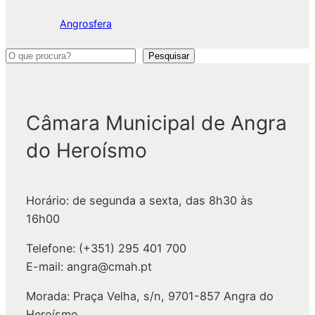
Angrosfera
P
Pesquisar
e
s
q
Câmara Municipal de Angra
u
do Heroísmo
i
s
a
Horário: de segunda a sexta, das 8h30 às
r
16h00
Telefone: (+351) 295 401 700
E-mail: angra@cmah.pt
Morada: Praça Velha, s/n, 9701-857 Angra do
Heroísmo