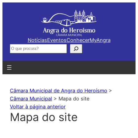
Saltar
para
o
conteúdo
Notícias
Eventos
Conhecer
MyAngra
Pesquisar
Câmara Municipal de Angra do Heroísmo
>
Câmara Municipal
>
Mapa do site
Voltar à página anterior
Mapa do site