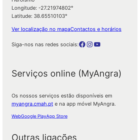
Longitude: -27.21974802°
Latitude: 38.65510103°
Ver localização no mapa
Contactos e horários
Botão para a página da autarquia no Facebook
Botão para a página da autarquia no Instagram
Botão para a página da autarquia no Youtube
Siga-nos nas redes sociais:
Serviços online (MyAngra)
Os nossos serviços estão disponíveis em
myangra.cmah.pt
e na app móvel MyAngra.
Web
Google Play
App Store
Outras ligações