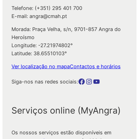
Telefone: (+351) 295 401 700
E-mail: angra@cmah.pt
Morada: Praça Velha, s/n, 9701-857 Angra do
Heroísmo
Longitude: -27.21974802°
Latitude: 38.65510103°
Ver localização no mapa
Contactos e horários
Botão para a página da autarquia no Facebook
Botão para a página da autarquia no Instagram
Botão para a página da autarquia no Youtube
Siga-nos nas redes sociais:
Serviços online (MyAngra)
Os nossos serviços estão disponíveis em