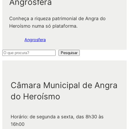
Angrosfera
Conheça a riqueza patrimonial de Angra do
Heroísmo numa só plataforma.
Angrosfera
P
Pesquisar
e
s
q
Câmara Municipal de Angra
u
i
do Heroísmo
s
a
r
Horário: de segunda a sexta, das 8h30 às
16h00