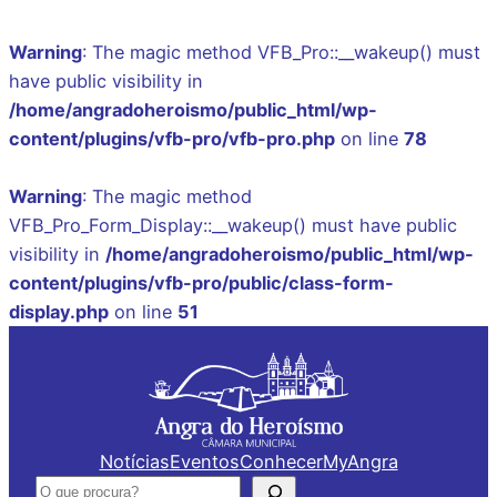
Warning
: The magic method VFB_Pro::__wakeup() must
have public visibility in
/home/angradoheroismo/public_html/wp-
content/plugins/vfb-pro/vfb-pro.php
on line
78
Warning
: The magic method
VFB_Pro_Form_Display::__wakeup() must have public
visibility in
/home/angradoheroismo/public_html/wp-
content/plugins/vfb-pro/public/class-form-
display.php
on line
51
Saltar
para
o
conteúdo
Notícias
Eventos
Conhecer
MyAngra
Pesquisar