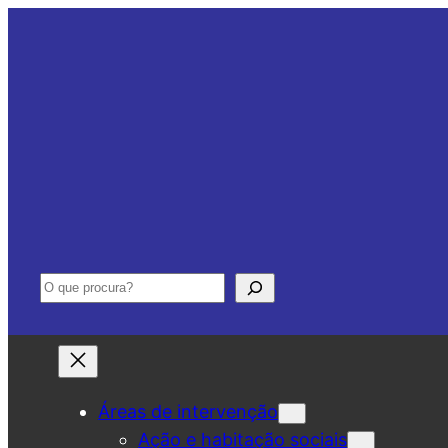
Saltar
para
o
conteúdo
Pesquisar
Áreas de intervenção
Ação e habitação sociais