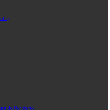
ento)
ngra do Heroísmo