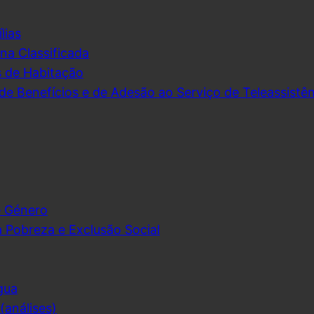
lias
na Classificada
s de Habitação
de Benefícios e de Adesão ao Serviço de Teleassistên
e Género
 Pobreza e Exclusão Social
gua
análises)