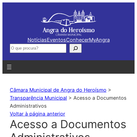
Saltar
para
o
conteúdo
Notícias
Eventos
Conhecer
MyAngra
Pesquisar
Câmara Municipal de Angra do Heroísmo
>
Transparência Municipal
>
Acesso a Documentos
Administrativos
Voltar à página anterior
Acesso a Documentos