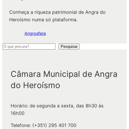
Conheça a riqueza patrimonial de Angra do
Heroísmo numa só plataforma.
Angrosfera
P
Pesquisar
e
s
q
Câmara Municipal de Angra
u
do Heroísmo
i
s
a
Horário: de segunda a sexta, das 8h30 às
r
16h00
Telefone: (+351) 295 401 700