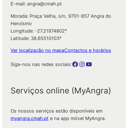
E-mail: angra@cmah.pt
Morada: Praça Velha, s/n, 9701-857 Angra do
Heroísmo
Longitude: -27.21974802°
Latitude: 38.65510103°
Ver localização no mapa
Contactos e horários
Botão para a página da autarquia no Facebook
Botão para a página da autarquia no Instagram
Botão para a página da autarquia no Youtube
Siga-nos nas redes sociais:
Serviços online (MyAngra)
Os nossos serviços estão disponíveis em
myangra.cmah.pt
e na app móvel MyAngra.