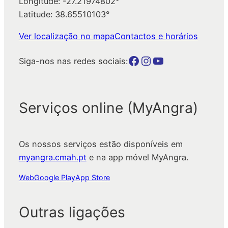
Longitude: -27.21974802°
Latitude: 38.65510103°
Ver localização no mapa
Contactos e horários
Botão para a página da autarquia no Facebook
Botão para a página da autarquia no Instagram
Botão para a página da autarquia no Youtube
Siga-nos nas redes sociais:
Serviços online (MyAngra)
Os nossos serviços estão disponíveis em
myangra.cmah.pt
e na app móvel MyAngra.
Web
Google Play
App Store
Outras ligações