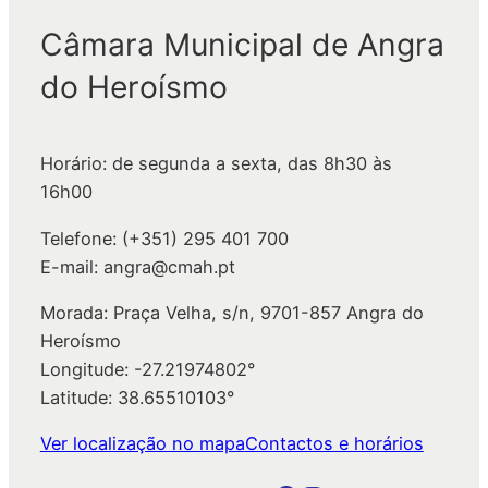
q
Câmara Municipal de Angra
u
do Heroísmo
i
s
a
Horário: de segunda a sexta, das 8h30 às
r
16h00
Telefone: (+351) 295 401 700
E-mail: angra@cmah.pt
Morada: Praça Velha, s/n, 9701-857 Angra do
Heroísmo
Longitude: -27.21974802°
Latitude: 38.65510103°
Ver localização no mapa
Contactos e horários