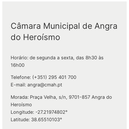
e
s
q
Câmara Municipal de Angra
u
i
do Heroísmo
s
a
r
Horário: de segunda a sexta, das 8h30 às
16h00
Telefone: (+351) 295 401 700
E-mail: angra@cmah.pt
Morada: Praça Velha, s/n, 9701-857 Angra do
Heroísmo
Longitude: -27.21974802°
Latitude: 38.65510103°