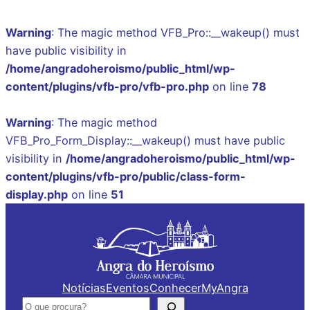
Warning
: The magic method VFB_Pro::__wakeup() must
have public visibility in
/home/angradoheroismo/public_html/wp-
content/plugins/vfb-pro/vfb-pro.php
on line
78
Warning
: The magic method
VFB_Pro_Form_Display::__wakeup() must have public
visibility in
/home/angradoheroismo/public_html/wp-
content/plugins/vfb-pro/public/class-form-
display.php
on line
51
Saltar
para
o
conteúdo
Notícias
Eventos
Conhecer
MyAngra
Pesquisar