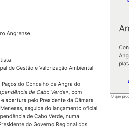
An
tro Angrense
Con
Ang
tista
pla
pal de Gestão e Valorização Ambiental
s Paços do Concelho de Angra do
ependência de Cabo Verde»
, com
P
 e abertura pelo Presidente da Câmara
e
Meneses, seguida do lançamento oficial
s
ependência de Cabo Verde, numa
q
Presidente do Governo Regional dos