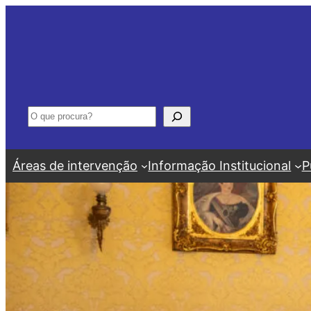
Saltar
para
o
conteúdo
Pesquisar
Áreas de intervenção
Informação Institucional
P