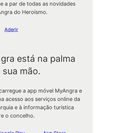
ue a par de todas as novidades
Angra do Heroísmo.
Aderir
gra está na palma
 sua mão.
carregue a app móvel MyAngra e
ha acesso aos serviços online da
rquia e à informação turística
re o concelho.
Google Play
App Store