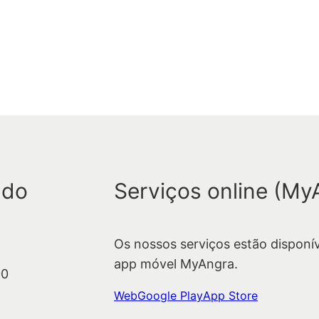
 do
Serviços online (My
Os nossos serviços estão disponí
app móvel MyAngra.
00
Web
Google Play
App Store