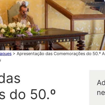
aques
>
Apresentação das Comemorações do 50.º An
o
das
Ad
 do 50.º
ne