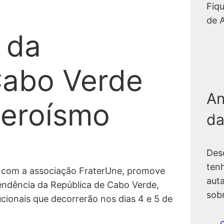
Fiq
de 
 da
Cabo Verde
An
Heroísmo
da
Des
ten
a com a associação FraterUne, promove
auta
endência da República de Cabo Verde,
sob
tucionais que decorrerão nos dias 4 e 5 de