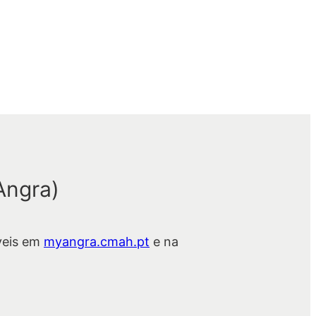
Angra)
veis em
myangra.cmah.pt
e na