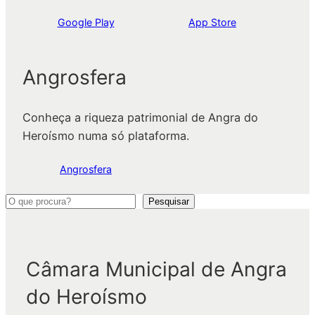
Google Play
App Store
Angrosfera
Conheça a riqueza patrimonial de Angra do
Heroísmo numa só plataforma.
Angrosfera
P
Pesquisar
e
s
q
Câmara Municipal de Angra
u
do Heroísmo
i
s