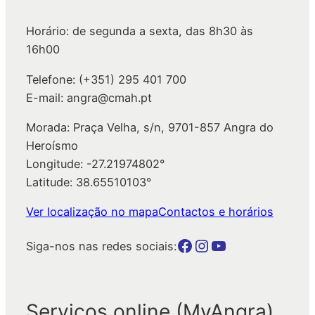
a
Horário: de segunda a sexta, das 8h30 às
r
16h00
Telefone: (+351) 295 401 700
E-mail: angra@cmah.pt
Morada: Praça Velha, s/n, 9701-857 Angra do
Heroísmo
Longitude: -27.21974802°
Latitude: 38.65510103°
Ver localização no mapa
Contactos e horários
Botão para a página da autarquia no Facebook
Botão para a página da autarquia no Instagram
Botão para a página da autarquia no Youtube
Siga-nos nas redes sociais:
Serviços online (MyAngra)