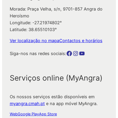
Morada: Praça Velha, s/n, 9701-857 Angra do
Heroísmo
Longitude: -27.21974802°
Latitude: 38.65510103°
Ver localização no mapa
Contactos e horários
Botão para a página da autarquia no Facebook
Botão para a página da autarquia no Instagram
Botão para a página da autarquia no Youtube
Siga-nos nas redes sociais:
Serviços online (MyAngra)
Os nossos serviços estão disponíveis em
myangra.cmah.pt
e na app móvel MyAngra.
Web
Google Play
App Store