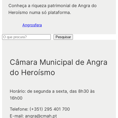
Conheça a riqueza patrimonial de Angra do
Heroísmo numa só plataforma.
Angrosfera
P
Pesquisar
e
s
q
Câmara Municipal de Angra
u
do Heroísmo
i
s
a
Horário: de segunda a sexta, das 8h30 às
r
16h00
Telefone: (+351) 295 401 700
E-mail: angra@cmah.pt