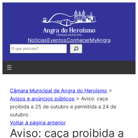
Saltar
para
o
conteúdo
Notícias
Eventos
Conhecer
MyAngra
Pesquisar
Câmara Municipal de Angra do Heroísmo
>
Avisos e anúncios públicos
>
Aviso: caça
proibida a 25 de outubro e permitida a 24 de
outubro
Voltar à página anterior
Aviso: caça proibida a