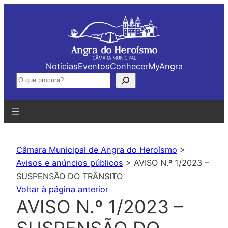
Saltar
para
o
conteúdo
Notícias
Eventos
Conhecer
MyAngra
Pesquisar
Câmara Municipal de Angra do Heroísmo
>
Avisos e anúncios públicos
>
AVISO N.º 1/2023 –
SUSPENSÃO DO TRÂNSITO
Voltar à página anterior
AVISO N.º 1/2023 –