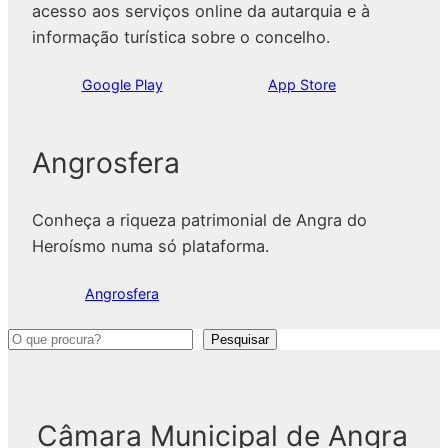
acesso aos serviços online da autarquia e à
informação turística sobre o concelho.
Google Play
App Store
Angrosfera
Conheça a riqueza patrimonial de Angra do
Heroísmo numa só plataforma.
Angrosfera
P
Pesquisar
e
s
q
Câmara Municipal de Angra
u