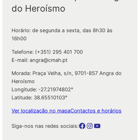
do Heroísmo
i
s
a
Horário: de segunda a sexta, das 8h30 às
r
16h00
Telefone: (+351) 295 401 700
E-mail: angra@cmah.pt
Morada: Praça Velha, s/n, 9701-857 Angra do
Heroísmo
Longitude: -27.21974802°
Latitude: 38.65510103°
Ver localização no mapa
Contactos e horários
Botão para a página da autarquia no Facebook
Botão para a página da autarquia no Instagram
Botão para a página da autarquia no Youtube
Siga-nos nas redes sociais: