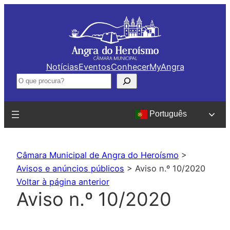
Saltar
para
o
conteúdo
Notícias
Eventos
Conhecer
MyAngra
Pesquisar
Português
Câmara Municipal de Angra do Heroísmo
>
Avisos e anúncios públicos
>
Aviso n.º 10/2020
Voltar à página anterior
Aviso n.º 10/2020