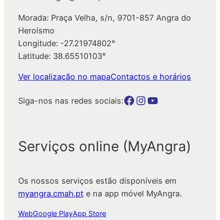
Morada: Praça Velha, s/n, 9701-857 Angra do
Heroísmo
Longitude: -27.21974802°
Latitude: 38.65510103°
Ver localização no mapa
Contactos e horários
Botão para a página da autarquia no Facebook
Botão para a página da autarquia no Instagram
Botão para a página da autarquia no Youtube
Siga-nos nas redes sociais:
Serviços online (MyAngra)
Os nossos serviços estão disponíveis em
myangra.cmah.pt
e na app móvel MyAngra.
Web
Google Play
App Store