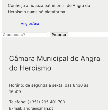
Conheça a riqueza patrimonial de Angra do
Heroísmo numa só plataforma.
Angrosfera
P
Pesquisar
e
s
q
Câmara Municipal de Angra
u
do Heroísmo
i
s
a
Horário: de segunda a sexta, das 8h30 às
r
16h00
Telefone: (+351) 295 401 700
E-mail: angra@cmah.pt