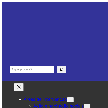
Saltar
para
o
conteúdo
Pesquisar
Áreas de intervenção
Ação e habitação sociais