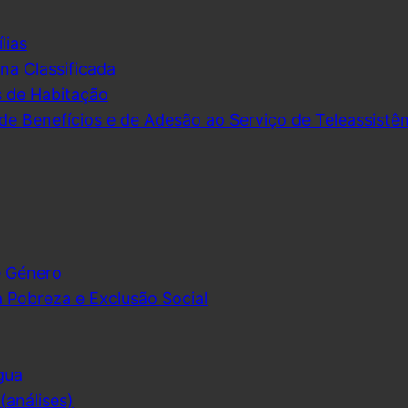
lias
na Classificada
s de Habitação
de Benefícios e de Adesão ao Serviço de Teleassistên
e Género
 Pobreza e Exclusão Social
gua
análises)