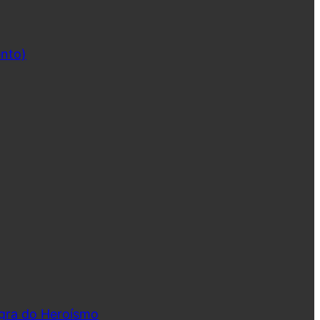
ento)
ngra do Heroísmo