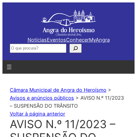
Saltar
para
o
conteúdo
Notícias
Eventos
Conhecer
MyAngra
Pesquisar
Câmara Municipal de Angra do Heroísmo
>
Avisos e anúncios públicos
>
AVISO N.º 11/2023
– SUSPENSÃO DO TRÂNSITO
Voltar à página anterior
AVISO N.º 11/2023 –