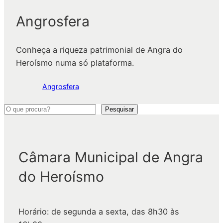
Angrosfera
Conheça a riqueza patrimonial de Angra do
Heroísmo numa só plataforma.
Angrosfera
P
Pesquisar
e
s
q
Câmara Municipal de Angra
u
do Heroísmo
i
s
a
Horário: de segunda a sexta, das 8h30 às
r