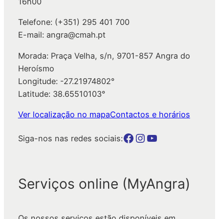
16h00
Telefone: (+351) 295 401 700
E-mail: angra@cmah.pt
Morada: Praça Velha, s/n, 9701-857 Angra do
Heroísmo
Longitude: -27.21974802°
Latitude: 38.65510103°
Ver localização no mapa
Contactos e horários
Botão para a página da autarquia no Facebook
Botão para a página da autarquia no Instagram
Botão para a página da autarquia no Youtube
Siga-nos nas redes sociais:
Serviços online (MyAngra)
Os nossos serviços estão disponíveis em