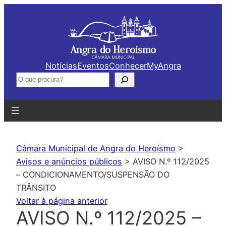
Saltar
para
o
conteúdo
Notícias
Eventos
Conhecer
MyAngra
Pesquisar
Câmara Municipal de Angra do Heroísmo
>
Avisos e anúncios públicos
>
AVISO N.º 112/2025
– CONDICIONAMENTO/SUSPENSÃO DO
TRÂNSITO
Voltar à página anterior
AVISO N.º 112/2025 –