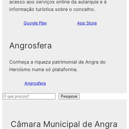
acesso aos serviços online da autarquia e à
informação turística sobre o concelho.
Google Play
App Store
Angrosfera
Conheça a riqueza patrimonial de Angra do
Heroísmo numa só plataforma.
Angrosfera
P
Pesquisar
e
s
q
Câmara Municipal de Angra
u