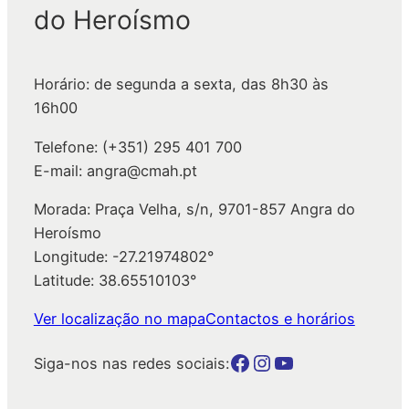
do Heroísmo
i
s
a
Horário: de segunda a sexta, das 8h30 às
r
16h00
Telefone: (+351) 295 401 700
E-mail: angra@cmah.pt
Morada: Praça Velha, s/n, 9701-857 Angra do
Heroísmo
Longitude: -27.21974802°
Latitude: 38.65510103°
Ver localização no mapa
Contactos e horários
Botão para a página da autarquia no Facebook
Botão para a página da autarquia no Instagram
Botão para a página da autarquia no Youtube
Siga-nos nas redes sociais: