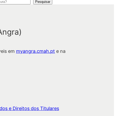
Pesquisar
Angra)
veis em
myangra.cmah.pt
e na
os e Direitos dos Titulares