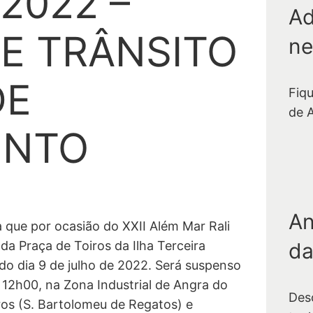
/2022 –
Ad
E TRÂNSITO
ne
DE
Fiq
de 
ENTO
An
 que por ocasião do XXII Além Mar Rali
da
a Praça de Toiros da Ilha Terceira
do dia 9 de julho de 2022. Será suspenso
as 12h00, na Zona Industrial de Angra do
Des
ros (S. Bartolomeu de Regatos) e