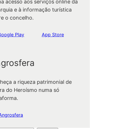
ha acesso aos serviços online da
rquia e à informação turística
re o concelho.
Google Play
App Store
grosfera
heça a riqueza patrimonial de
ra do Heroísmo numa só
taforma.
Angrosfera