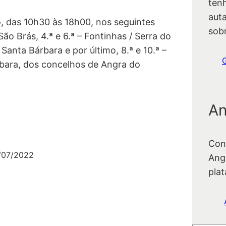
ten
auta
ho, das 10h30 às 18h00, nos seguintes
sob
 São Brás, 4.ª e 6.ª – Fontinhas / Serra do
 Santa Bárbara e por último, 8.ª e 10.ª –
árbara, dos concelhos de Angra do
An
Con
/07/2022
Ang
pla