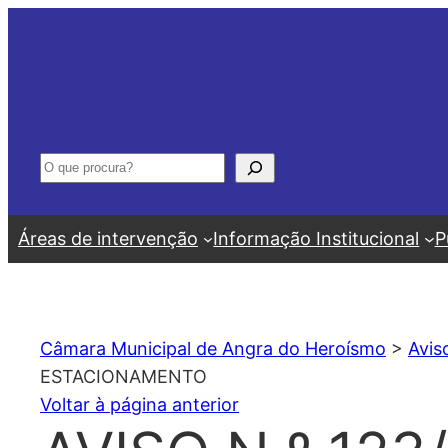
Saltar
para
o
conteúdo
Pesquisar
Áreas de intervenção
Informação Institucional
P
Câmara Municipal de Angra do Heroísmo
>
Avis
ESTACIONAMENTO
Voltar à página anterior