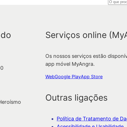
P
e
s
q
 do
Serviços online (My
u
i
s
Os nossos serviços estão disponí
a
app móvel MyAngra.
r
00
Web
Google Play
App Store
Outras ligações
 Heroísmo
Política de Tratamento de Dad
Acessibilidade e Usabilidade