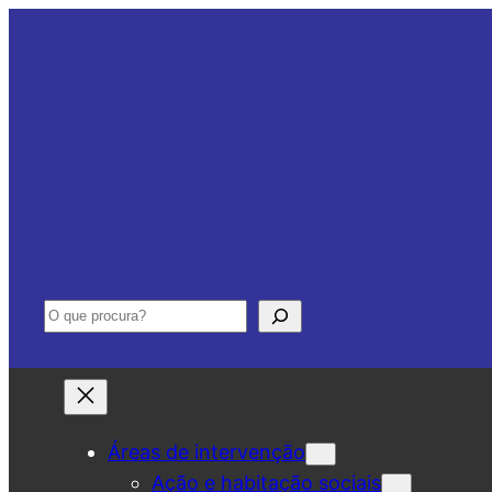
Saltar
para
o
conteúdo
Pesquisar
Áreas de intervenção
Ação e habitação sociais