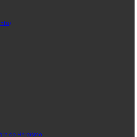
ento)
ngra do Heroísmo