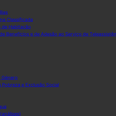
lias
na Classificada
s de Habitação
de Benefícios e de Adesão ao Serviço de Teleassistên
e Género
 Pobreza e Exclusão Social
gua
análises)