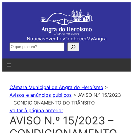
Saltar
para
o
conteúdo
Notícias
Eventos
Conhecer
MyAngra
Pesquisar
Câmara Municipal de Angra do Heroísmo
>
Avisos e anúncios públicos
>
AVISO N.º 15/2023
– CONDICIONAMENTO DO TRÂNSITO
Voltar à página anterior
AVISO N.º 15/2023 –