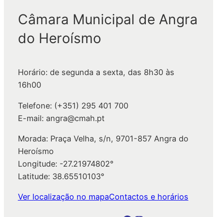
q
Câmara Municipal de Angra
u
do Heroísmo
i
s
a
Horário: de segunda a sexta, das 8h30 às
r
16h00
Telefone: (+351) 295 401 700
E-mail: angra@cmah.pt
Morada: Praça Velha, s/n, 9701-857 Angra do
Heroísmo
Longitude: -27.21974802°
Latitude: 38.65510103°
Ver localização no mapa
Contactos e horários