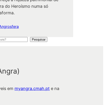
ra do Heroísmo numa só
taforma.
Angrosfera
Pesquisar
Angra)
veis em
myangra.cmah.pt
e na