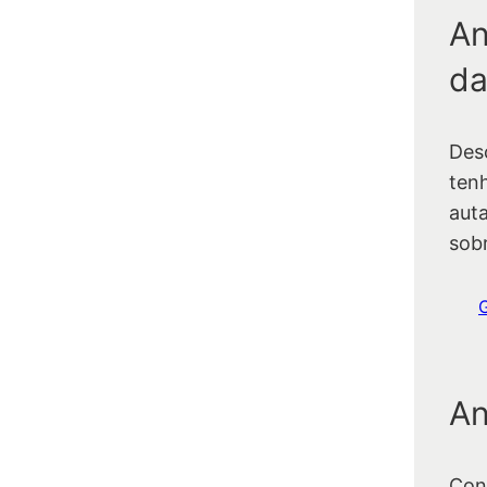
An
da
Des
ten
auta
sob
An
Con