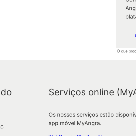
Ang
pla
P
e
s
q
u
 do
Serviços online (My
i
s
a
Os nossos serviços estão disponí
r
app móvel MyAngra.
00