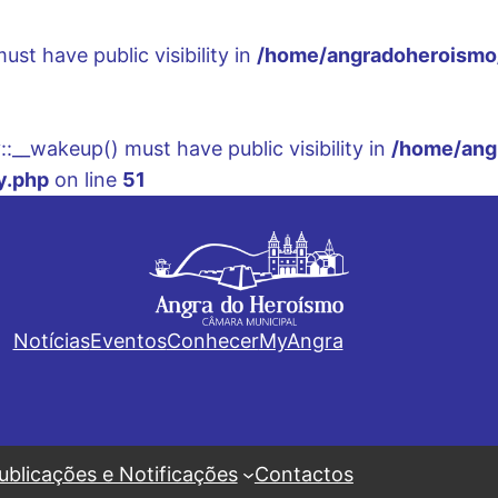
t have public visibility in
/home/angradoheroismo/
__wakeup() must have public visibility in
/home/ang
y.php
on line
51
Notícias
Eventos
Conhecer
MyAngra
ublicações e Notificações
Contactos