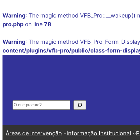
Warning
: The magic method VFB_Pro::__wakeup() mus
pro.php
on line
78
Warning
: The magic method VFB_Pro_Form_Display::
content/plugins/vfb-pro/public/class-form-displa
Saltar
para
o
conteúdo
Pesquisar
Áreas de intervenção
Informação Institucional
P