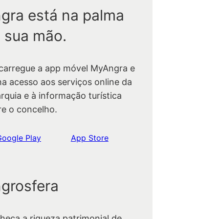
gra está na palma
 sua mão.
carregue a app móvel MyAngra e
ha acesso aos serviços online da
rquia e à informação turística
re o concelho.
Google Play
App Store
grosfera
heça a riqueza patrimonial de