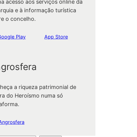
ha acesso aos serviços online da
rquia e à informação turística
re o concelho.
Google Play
App Store
grosfera
heça a riqueza patrimonial de
ra do Heroísmo numa só
taforma.
Angrosfera