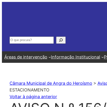
Saltar
para
o
conteúdo
Pesquisar
Áreas de intervenção
Informação Institucional
P
Câmara Municipal de Angra do Heroísmo
>
Avis
ESTACIONAMENTO
Voltar à página anterior