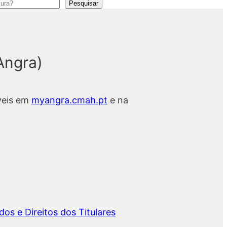
Pesquisar
Angra)
veis em
myangra.cmah.pt
e na
os e Direitos dos Titulares