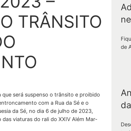
/2023 –
Ad
O TRÂNSITO
ne
DO
Fiq
de 
ENTO
An
que será suspenso o trânsito e proibido
da
 entroncamento com a Rua da Sé e o
sia da Sé, no dia 6 de julho de 2023,
 das viaturas do rali do XXIV Além Mar-
Des