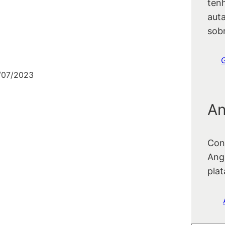
ten
auta
sob
/07/2023
An
Con
Ang
pla