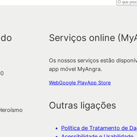
P
e
s
q
 do
Serviços online (My
u
i
s
Os nossos serviços estão disponí
a
app móvel MyAngra.
r
00
Web
Google Play
App Store
Outras ligações
 Heroísmo
Política de Tratamento de Dad
Acessibilidade e Usabilidade