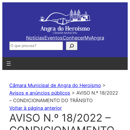
Saltar
para
o
conteúdo
Notícias
Eventos
Conhecer
MyAngra
Pesquisar
Câmara Municipal de Angra do Heroísmo
>
Avisos e anúncios públicos
>
AVISO N.º 18/2022
– CONDICIONAMENTO DO TRÂNSITO
Voltar à página anterior
AVISO N.º 18/2022 –