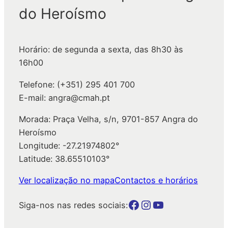
do Heroísmo
i
s
a
Horário: de segunda a sexta, das 8h30 às
r
16h00
Telefone: (+351) 295 401 700
E-mail: angra@cmah.pt
Morada: Praça Velha, s/n, 9701-857 Angra do
Heroísmo
Longitude: -27.21974802°
Latitude: 38.65510103°
Ver localização no mapa
Contactos e horários
Botão para a página da autarquia no Facebook
Botão para a página da autarquia no Instagram
Botão para a página da autarquia no Youtube
Siga-nos nas redes sociais: