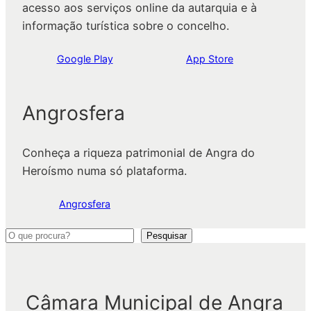
acesso aos serviços online da autarquia e à
informação turística sobre o concelho.
Google Play
App Store
Angrosfera
Conheça a riqueza patrimonial de Angra do
Heroísmo numa só plataforma.
Angrosfera
P
Pesquisar
e
s
q
Câmara Municipal de Angra
u