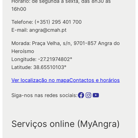
Horário: de segunda a sexta, das 8h30 às
r
16h00
Telefone: (+351) 295 401 700
E-mail: angra@cmah.pt
Morada: Praça Velha, s/n, 9701-857 Angra do
Heroísmo
Longitude: -27.21974802°
Latitude: 38.65510103°
Ver localização no mapa
Contactos e horários
Botão para a página da autarquia no Facebook
Botão para a página da autarquia no Instagram
Botão para a página da autarquia no Youtube
Siga-nos nas redes sociais:
Serviços online (MyAngra)