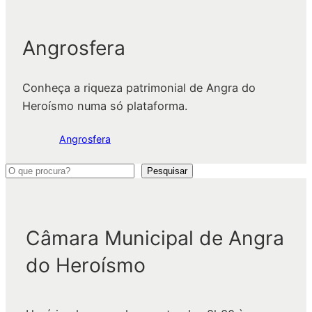
Angrosfera
Conheça a riqueza patrimonial de Angra do
Heroísmo numa só plataforma.
Angrosfera
P
Pesquisar
e
s
q
Câmara Municipal de Angra
u
do Heroísmo
i
s
a