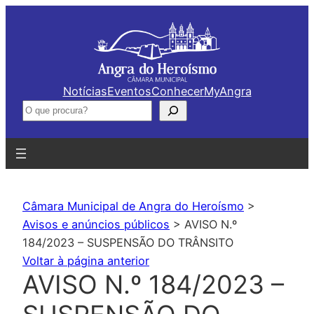
Saltar
para
o
conteúdo
Notícias
Eventos
Conhecer
MyAngra
Pesquisar
Câmara Municipal de Angra do Heroísmo
>
Avisos e anúncios públicos
>
AVISO N.º
184/2023 – SUSPENSÃO DO TRÂNSITO
Voltar à página anterior
AVISO N.º 184/2023 –