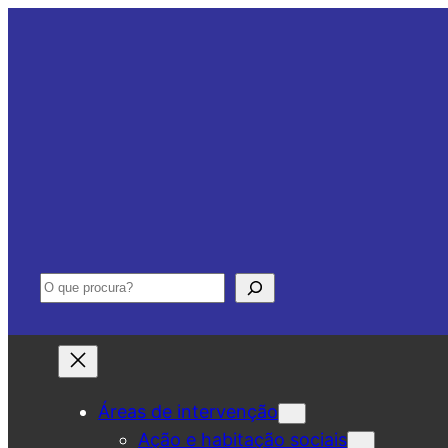
Saltar
para
o
conteúdo
Pesquisar
Áreas de intervenção
Ação e habitação sociais