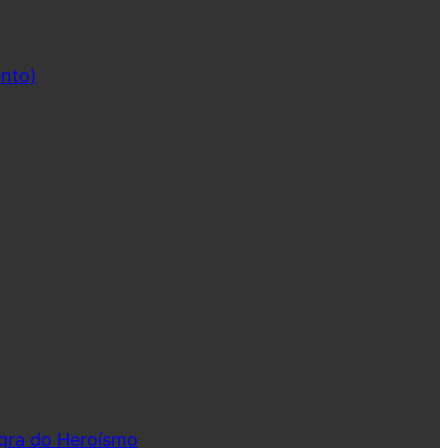
ento)
ngra do Heroísmo