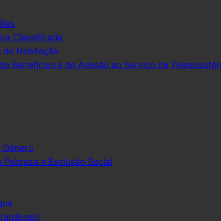
lias
na Classificada
s de Habitação
de Benefícios e de Adesão ao Serviço de Teleassistên
e Género
 Pobreza e Exclusão Social
gua
análises)