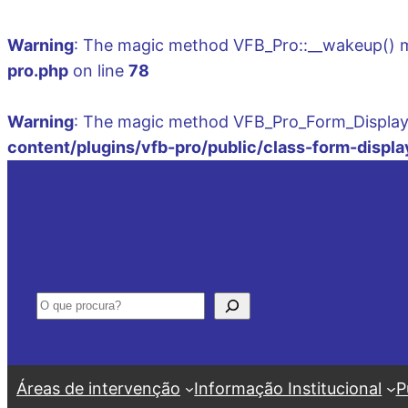
Warning
: The magic method VFB_Pro::__wakeup() mus
pro.php
on line
78
Warning
: The magic method VFB_Pro_Form_Display::
content/plugins/vfb-pro/public/class-form-displa
Saltar
para
o
conteúdo
Pesquisar
Áreas de intervenção
Informação Institucional
P