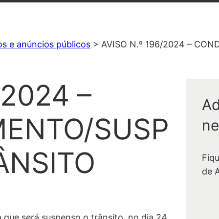
os e anúncios públicos
>
AVISO N.º 196/2024 – C
/2024 –
Ad
MENTO/SUSP
ne
ÂNSITO
Fiq
de 
que será suspenso o trânsito, no dia 24