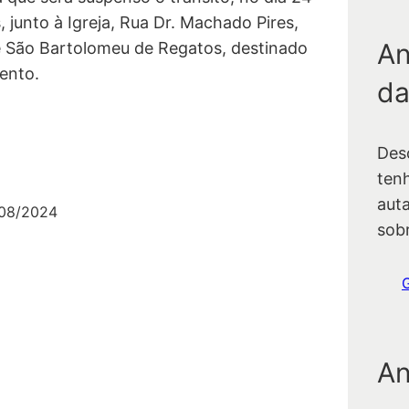
 junto à Igreja, Rua Dr. Machado Pires,
An
e São Bartolomeu de Regatos, destinado
ento.
da
Des
ten
auta
/08/2024
sob
An