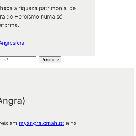
heça a riqueza patrimonial de
ra do Heroísmo numa só
taforma.
Angrosfera
Pesquisar
Angra)
veis em
myangra.cmah.pt
e na