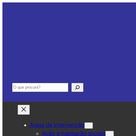
Saltar
para
o
conteúdo
Pesquisar
Áreas de intervenção
Ação e habitação sociais