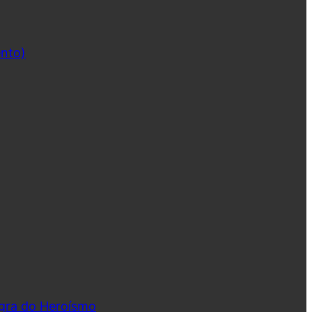
ento)
ngra do Heroísmo