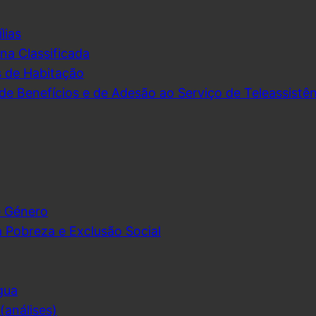
lias
na Classificada
s de Habitação
de Benefícios e de Adesão ao Serviço de Teleassistên
e Género
 Pobreza e Exclusão Social
gua
análises)