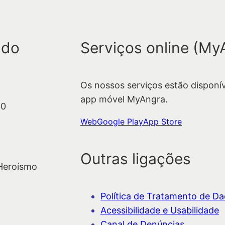
e
s
q
 do
Serviços online (My
u
i
s
Os nossos serviços estão disponí
a
app móvel MyAngra.
r
00
Web
Google Play
App Store
Outras ligações
 Heroísmo
Política de Tratamento de Dad
Acessibilidade e Usabilidade
Canal de Denúncias