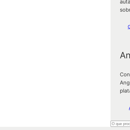
auta
sob
An
Con
Ang
pla
P