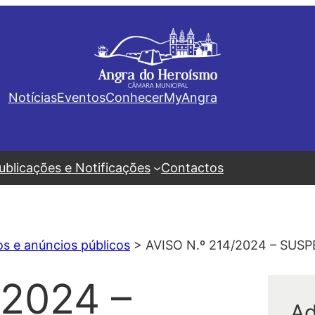
Notícias
Eventos
Conhecer
MyAngra
ublicações e Notificações
Contactos
os e anúncios públicos
>
AVISO N.º 214/2024 – SU
/2024 –
Ad