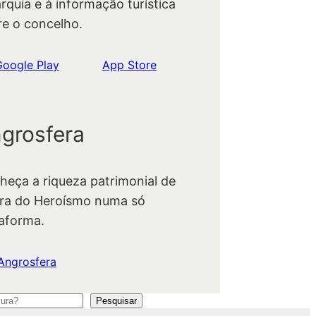
rquia e à informação turística
re o concelho.
Google Play
App Store
grosfera
heça a riqueza patrimonial de
ra do Heroísmo numa só
taforma.
Angrosfera
Pesquisar