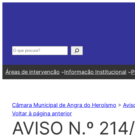
Saltar
para
o
conteúdo
Pesquisar
Áreas de intervenção
Informação Institucional
P
Câmara Municipal de Angra do Heroísmo
>
Avis
Voltar à página anterior
AVISO N.º 214