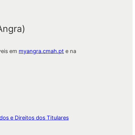
Angra)
veis em
myangra.cmah.pt
e na
os e Direitos dos Titulares