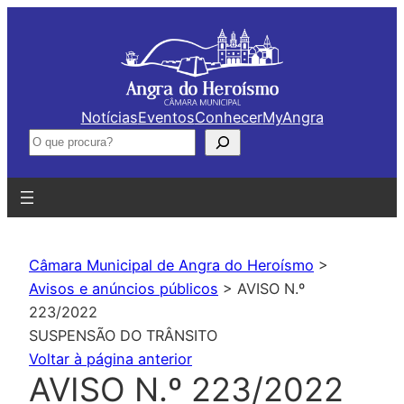
Saltar
para
o
conteúdo
Notícias
Eventos
Conhecer
MyAngra
Pesquisar
Câmara Municipal de Angra do Heroísmo
>
Avisos e anúncios públicos
>
AVISO N.º
223/2022
SUSPENSÃO DO TRÂNSITO
Voltar à página anterior
AVISO N.º 223/2022