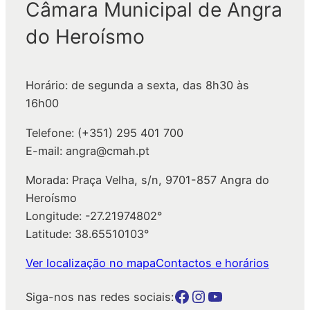
Câmara Municipal de Angra
u
do Heroísmo
i
s
a
Horário: de segunda a sexta, das 8h30 às
r
16h00
Telefone: (+351) 295 401 700
E-mail: angra@cmah.pt
Morada: Praça Velha, s/n, 9701-857 Angra do
Heroísmo
Longitude: -27.21974802°
Latitude: 38.65510103°
Ver localização no mapa
Contactos e horários
Botão para a página da autarquia no Facebook
Botão para a página da autarquia no Instagram
Botão para a página da autarquia no Youtube
Siga-nos nas redes sociais: