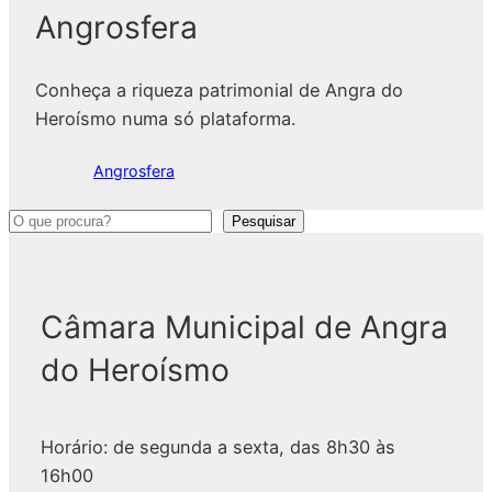
Angrosfera
Conheça a riqueza patrimonial de Angra do
Heroísmo numa só plataforma.
Angrosfera
P
Pesquisar
e
s
q
Câmara Municipal de Angra
u
do Heroísmo
i
s
a
Horário: de segunda a sexta, das 8h30 às
r
16h00