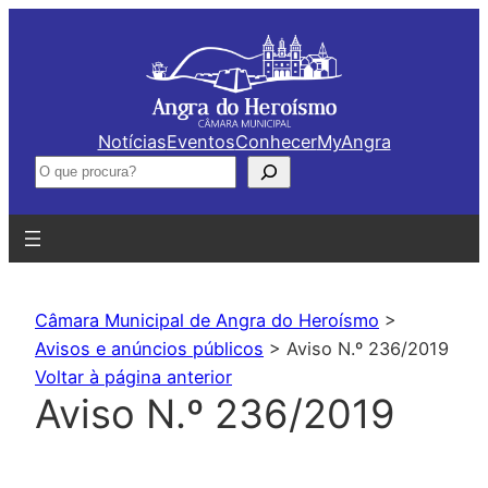
Saltar
para
o
conteúdo
Notícias
Eventos
Conhecer
MyAngra
Pesquisar
Câmara Municipal de Angra do Heroísmo
>
Avisos e anúncios públicos
>
Aviso N.º 236/2019
Voltar à página anterior
Aviso N.º 236/2019