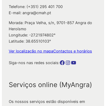
Telefone: (+351) 295 401 700
E-mail: angra@cmah.pt
Morada: Praça Velha, s/n, 9701-857 Angra do
Heroísmo
Longitude: -27.21974802°
Latitude: 38.65510103°
Ver localização no mapa
Contactos e horários
Botão para a página da autarquia no Facebook
Botão para a página da autarquia no Instagram
Botão para a página da autarquia no Youtube
Siga-nos nas redes sociais:
Serviços online (MyAngra)
Os nossos serviços estão disponíveis em