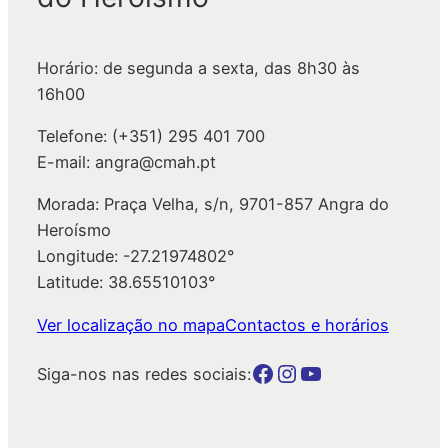
s
a
r
Horário: de segunda a sexta, das 8h30 às
16h00
Telefone: (+351) 295 401 700
E-mail: angra@cmah.pt
Morada: Praça Velha, s/n, 9701-857 Angra do
Heroísmo
Longitude: -27.21974802°
Latitude: 38.65510103°
Ver localização no mapa
Contactos e horários
Botão para a página da autarquia no Facebook
Botão para a página da autarquia no Instagram
Botão para a página da autarquia no Youtube
Siga-nos nas redes sociais: