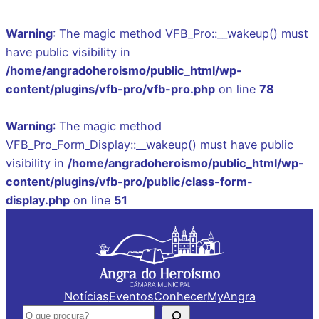
Warning
: The magic method VFB_Pro::__wakeup() must
have public visibility in
/home/angradoheroismo/public_html/wp-
content/plugins/vfb-pro/vfb-pro.php
on line
78
Warning
: The magic method
VFB_Pro_Form_Display::__wakeup() must have public
visibility in
/home/angradoheroismo/public_html/wp-
content/plugins/vfb-pro/public/class-form-
display.php
on line
51
Saltar
para
o
conteúdo
Notícias
Eventos
Conhecer
MyAngra
Pesquisar