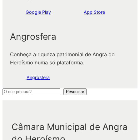
Google Play
App Store
Angrosfera
Conheça a riqueza patrimonial de Angra do
Heroísmo numa só plataforma.
Angrosfera
P
Pesquisar
e
s
q
Câmara Municipal de Angra
u
i
do Heroísmo