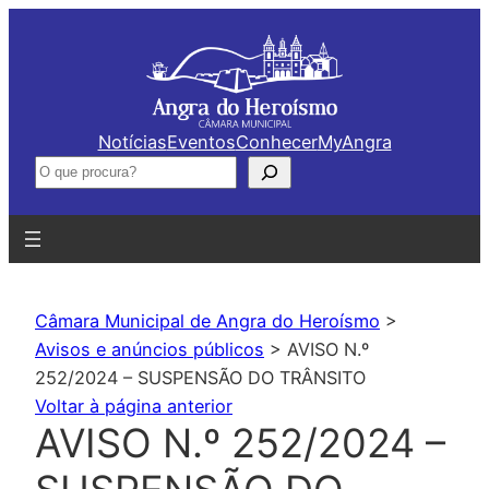
Saltar
para
o
conteúdo
Notícias
Eventos
Conhecer
MyAngra
Pesquisar
Câmara Municipal de Angra do Heroísmo
>
Avisos e anúncios públicos
>
AVISO N.º
252/2024 – SUSPENSÃO DO TRÂNSITO
Voltar à página anterior
AVISO N.º 252/2024 –