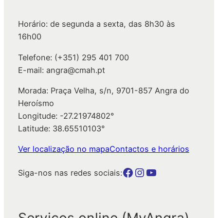
s
a
Horário: de segunda a sexta, das 8h30 às
r
16h00
Telefone: (+351) 295 401 700
E-mail: angra@cmah.pt
Morada: Praça Velha, s/n, 9701-857 Angra do
Heroísmo
Longitude: -27.21974802°
Latitude: 38.65510103°
Ver localização no mapa
Contactos e horários
Botão para a página da autarquia no Facebook
Botão para a página da autarquia no Instagram
Botão para a página da autarquia no Youtube
Siga-nos nas redes sociais:
Serviços online (MyAngra)