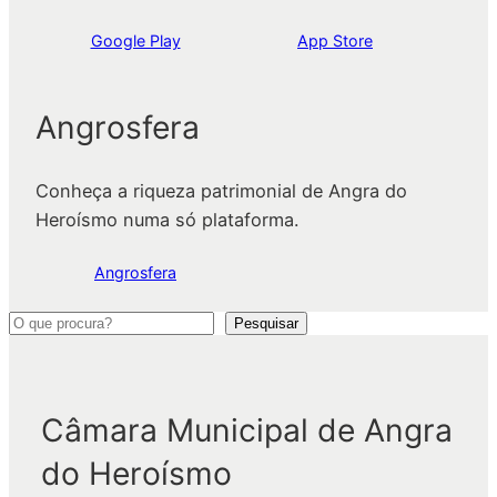
Google Play
App Store
Angrosfera
Conheça a riqueza patrimonial de Angra do
Heroísmo numa só plataforma.
Angrosfera
P
Pesquisar
e
s
q
Câmara Municipal de Angra
u
do Heroísmo
i