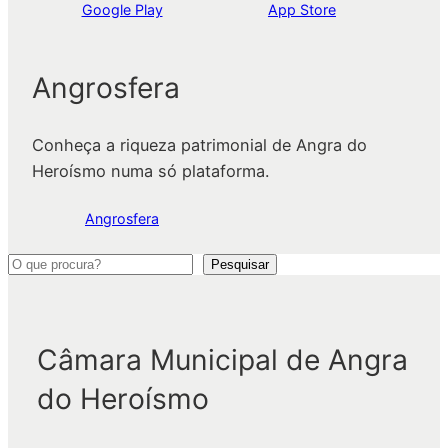
Google Play
App Store
Angrosfera
Conheça a riqueza patrimonial de Angra do
Heroísmo numa só plataforma.
Angrosfera
P
Pesquisar
e
s
q
Câmara Municipal de Angra
u
do Heroísmo
i
s
a