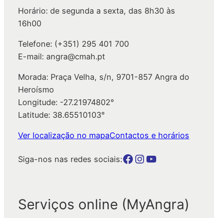
Horário: de segunda a sexta, das 8h30 às
r
16h00
Telefone: (+351) 295 401 700
E-mail: angra@cmah.pt
Morada: Praça Velha, s/n, 9701-857 Angra do
Heroísmo
Longitude: -27.21974802°
Latitude: 38.65510103°
Ver localização no mapa
Contactos e horários
Botão para a página da autarquia no Facebook
Botão para a página da autarquia no Instagram
Botão para a página da autarquia no Youtube
Siga-nos nas redes sociais:
Serviços online (MyAngra)