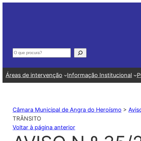
Saltar
para
o
conteúdo
Pesquisar
Áreas de intervenção
Informação Institucional
P
Câmara Municipal de Angra do Heroísmo
>
Avis
TRÂNSITO
Voltar à página anterior