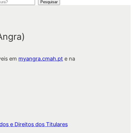
Pesquisar
Angra)
veis em
myangra.cmah.pt
e na
os e Direitos dos Titulares