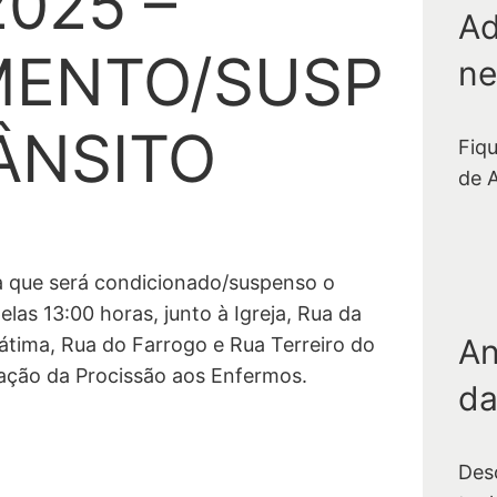
2025 –
Ad
MENTO/SUSP
ne
ÂNSITO
Fiq
de 
a que será condicionado/suspenso o
elas 13:00 horas, junto à Igreja, Rua da
An
átima, Rua do Farrogo e Rua Terreiro do
ização da Procissão aos Enfermos.
da
Des