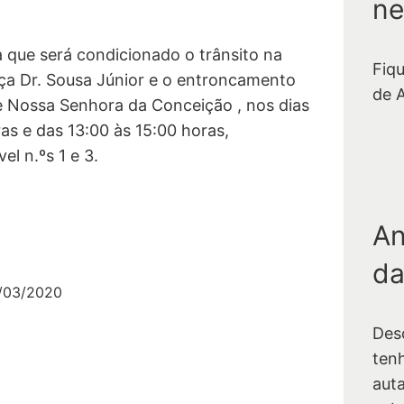
ne
 que será condicionado o trânsito na
Fiq
ça Dr. Sousa Júnior e o entroncamento
de 
e Nossa Senhora da Conceição , nos dias
as e das 13:00 às 15:00 horas,
l n.ºs 1 e 3.
An
da
/03/2020
Des
ten
auta