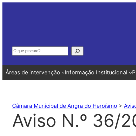
Saltar
para
o
conteúdo
Pesquisar
Áreas de intervenção
Informação Institucional
P
Câmara Municipal de Angra do Heroísmo
>
Avis
Aviso N.º 36/