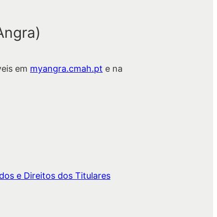
Angra)
veis em
myangra.cmah.pt
e na
os e Direitos dos Titulares