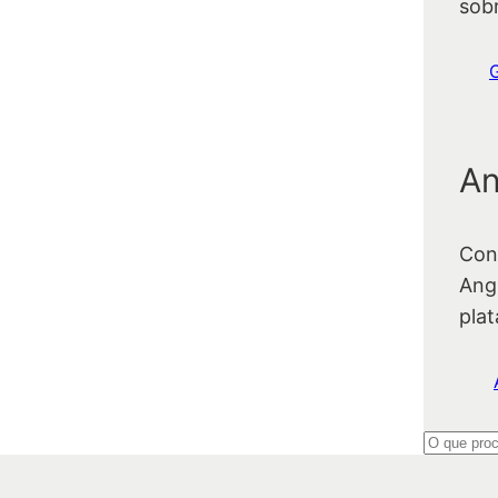
sob
An
Con
Ang
pla
P
e