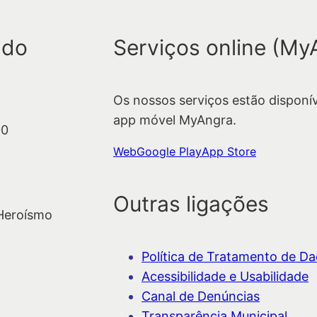
s
q
 do
Serviços online (My
u
i
s
Os nossos serviços estão disponí
a
app móvel MyAngra.
r
00
Web
Google Play
App Store
Outras ligações
 Heroísmo
Política de Tratamento de Dad
Acessibilidade e Usabilidade
Canal de Denúncias
Transparência Municipal