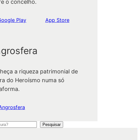
re o concelho.
Google Play
App Store
grosfera
heça a riqueza patrimonial de
ra do Heroísmo numa só
taforma.
Angrosfera
Pesquisar