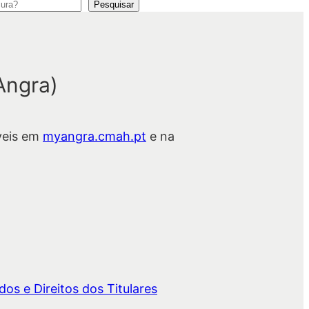
Pesquisar
Angra)
veis em
myangra.cmah.pt
e na
os e Direitos dos Titulares