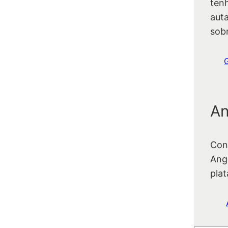
ten
auta
sob
An
Con
Ang
pla