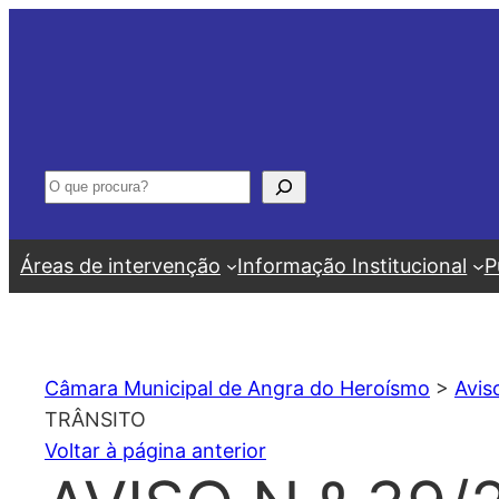
Saltar
para
o
conteúdo
Pesquisar
Áreas de intervenção
Informação Institucional
P
Câmara Municipal de Angra do Heroísmo
>
Avis
TRÂNSITO
Voltar à página anterior