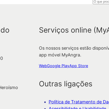
P
e
s
q
 do
Serviços online (My
u
i
s
Os nossos serviços estão disponí
a
app móvel MyAngra.
r
00
Web
Google Play
App Store
Outras ligações
 Heroísmo
Política de Tratamento de Dad
Acessibilidade e Usabilidade