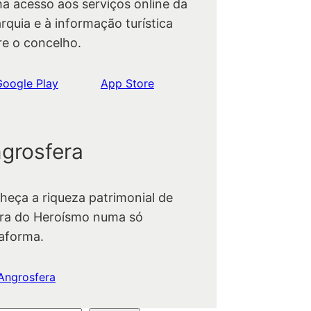
ha acesso aos serviços online da
rquia e à informação turística
re o concelho.
Google Play
App Store
grosfera
heça a riqueza patrimonial de
ra do Heroísmo numa só
taforma.
Angrosfera