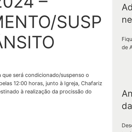
2024 –
Ad
MENTO/SUSP
ne
ÂNSITO
Fiq
de 
a que será condicionado/suspenso o
elas 12:00 horas, junto à Igreja, Chafariz
An
estinado à realização da procissão do
da
Des