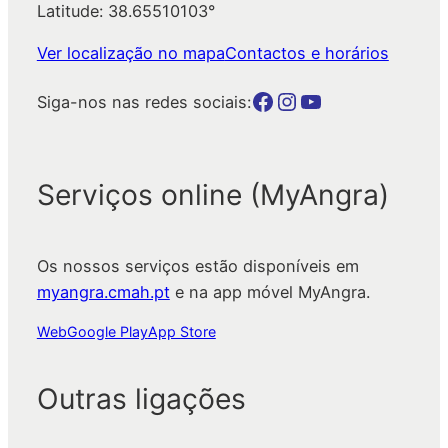
Latitude: 38.65510103°
Ver localização no mapa
Contactos e horários
Botão para a página da autarquia no Facebook
Botão para a página da autarquia no Instagram
Botão para a página da autarquia no Youtube
Siga-nos nas redes sociais:
Serviços online (MyAngra)
Os nossos serviços estão disponíveis em
myangra.cmah.pt
e na app móvel MyAngra.
Web
Google Play
App Store
Outras ligações