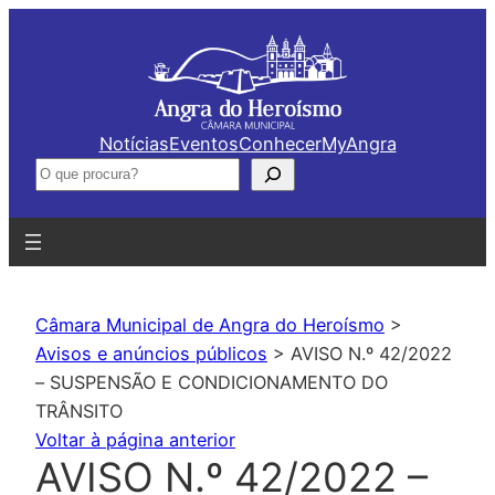
Saltar
para
o
conteúdo
Notícias
Eventos
Conhecer
MyAngra
Pesquisar
Câmara Municipal de Angra do Heroísmo
>
Avisos e anúncios públicos
>
AVISO N.º 42/2022
– SUSPENSÃO E CONDICIONAMENTO DO
TRÂNSITO
Voltar à página anterior
AVISO N.º 42/2022 –