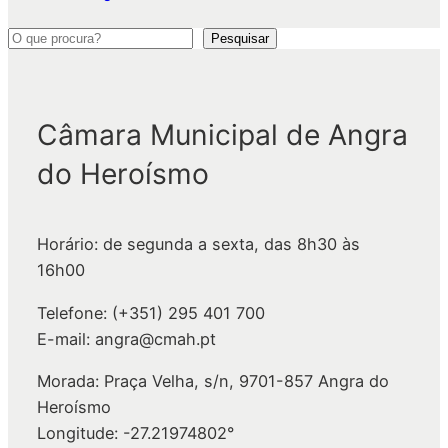
P
Pesquisar
e
s
q
Câmara Municipal de Angra
u
do Heroísmo
i
s
a
Horário: de segunda a sexta, das 8h30 às
r
16h00
Telefone: (+351) 295 401 700
E-mail: angra@cmah.pt
Morada: Praça Velha, s/n, 9701-857 Angra do
Heroísmo
Longitude: -27.21974802°