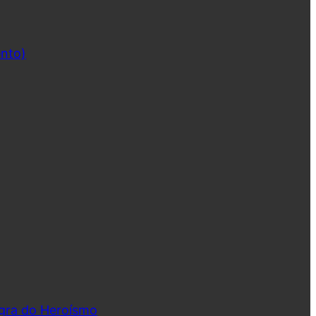
ento)
ngra do Heroísmo