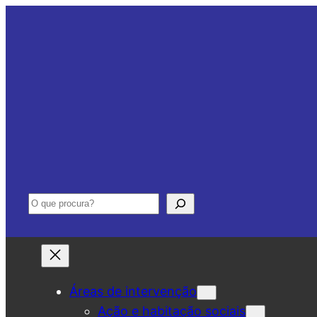
Saltar
para
o
conteúdo
Pesquisar
Áreas de intervenção
Ação e habitação sociais