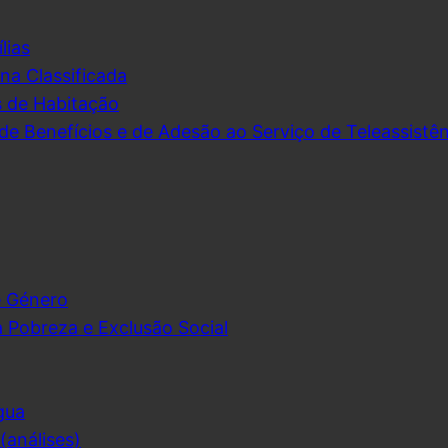
lias
na Classificada
s de Habitação
de Benefícios e de Adesão ao Serviço de Teleassistên
e Género
 Pobreza e Exclusão Social
gua
análises)