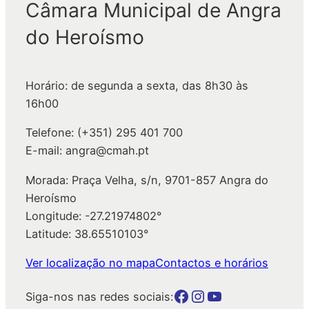
Câmara Municipal de Angra
u
do Heroísmo
i
s
a
Horário: de segunda a sexta, das 8h30 às
r
16h00
Telefone: (+351) 295 401 700
E-mail: angra@cmah.pt
Morada: Praça Velha, s/n, 9701-857 Angra do
Heroísmo
Longitude: -27.21974802°
Latitude: 38.65510103°
Ver localização no mapa
Contactos e horários
Botão para a página da autarquia no Facebook
Botão para a página da autarquia no Instagram
Botão para a página da autarquia no Youtube
Siga-nos nas redes sociais: