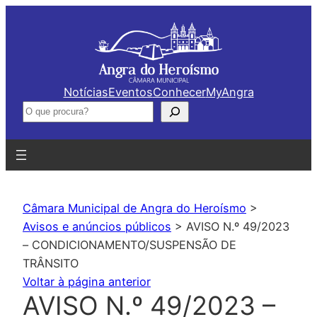
Saltar
para
o
conteúdo
Notícias
Eventos
Conhecer
MyAngra
Pesquisar
Câmara Municipal de Angra do Heroísmo
>
Avisos e anúncios públicos
>
AVISO N.º 49/2023
– CONDICIONAMENTO/SUSPENSÃO DE
TRÂNSITO
Voltar à página anterior
AVISO N.º 49/2023 –