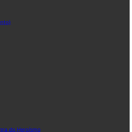
ento)
ngra do Heroísmo