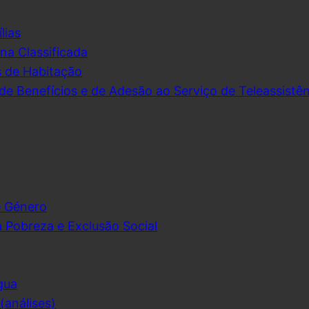
lias
na Classificada
s de Habitação
de Benefícios e de Adesão ao Serviço de Teleassistên
e Género
 Pobreza e Exclusão Social
gua
análises)